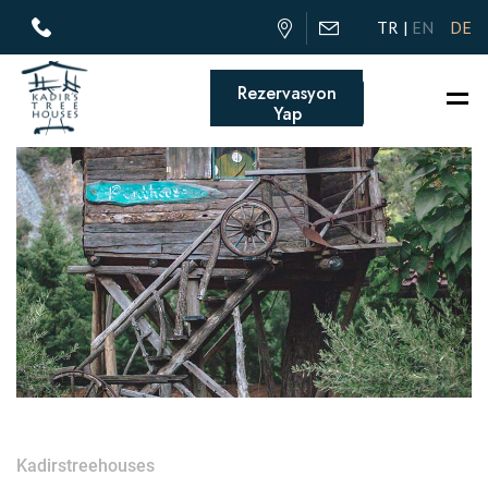
TR
EN
DE
Rezervasyon
Yap
Kadirstreehouses