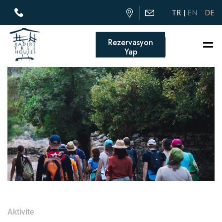
TR
EN
DE
Rezervasyon
Yap
Aktivite