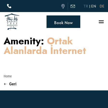
TR
EN
DE
Book Now
Amenity:
Ortak
Alanlarda İnternet
Home
Geri